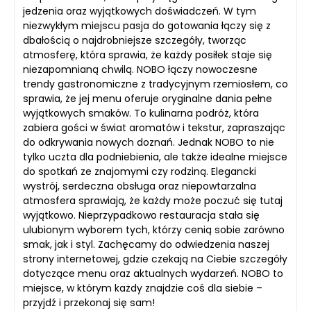
jedzenia oraz wyjątkowych doświadczeń. W tym
niezwykłym miejscu pasja do gotowania łączy się z
dbałością o najdrobniejsze szczegóły, tworząc
atmosferę, która sprawia, że każdy posiłek staje się
niezapomnianą chwilą. NOBO łączy nowoczesne
trendy gastronomiczne z tradycyjnym rzemiosłem, co
sprawia, że jej menu oferuje oryginalne dania pełne
wyjątkowych smaków. To kulinarna podróż, która
zabiera gości w świat aromatów i tekstur, zapraszając
do odkrywania nowych doznań. Jednak NOBO to nie
tylko uczta dla podniebienia, ale także idealne miejsce
do spotkań ze znajomymi czy rodziną. Elegancki
wystrój, serdeczna obsługa oraz niepowtarzalna
atmosfera sprawiają, że każdy może poczuć się tutaj
wyjątkowo. Nieprzypadkowo restauracja stała się
ulubionym wyborem tych, którzy cenią sobie zarówno
smak, jak i styl. Zachęcamy do odwiedzenia naszej
strony internetowej, gdzie czekają na Ciebie szczegóły
dotyczące menu oraz aktualnych wydarzeń. NOBO to
miejsce, w którym każdy znajdzie coś dla siebie –
przyjdź i przekonaj się sam!