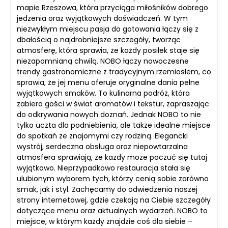
mapie Rzeszowa, która przyciąga miłośników dobrego
jedzenia oraz wyjątkowych doświadczeń. W tym
niezwykłym miejscu pasja do gotowania łączy się z
dbałością o najdrobniejsze szczegóły, tworząc
atmosferę, która sprawia, że każdy posiłek staje się
niezapomnianą chwilą. NOBO łączy nowoczesne
trendy gastronomiczne z tradycyjnym rzemiosłem, co
sprawia, że jej menu oferuje oryginalne dania pełne
wyjątkowych smaków. To kulinarna podróż, która
zabiera gości w świat aromatów i tekstur, zapraszając
do odkrywania nowych doznań. Jednak NOBO to nie
tylko uczta dla podniebienia, ale także idealne miejsce
do spotkań ze znajomymi czy rodziną. Elegancki
wystrój, serdeczna obsługa oraz niepowtarzalna
atmosfera sprawiają, że każdy może poczuć się tutaj
wyjątkowo. Nieprzypadkowo restauracja stała się
ulubionym wyborem tych, którzy cenią sobie zarówno
smak, jak i styl. Zachęcamy do odwiedzenia naszej
strony internetowej, gdzie czekają na Ciebie szczegóły
dotyczące menu oraz aktualnych wydarzeń. NOBO to
miejsce, w którym każdy znajdzie coś dla siebie –