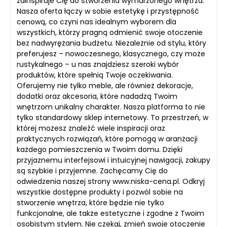
zainspiruje Cię do stworzenia wymarzonego wnętrza.
Nasza oferta łączy w sobie estetykę i przystępność
cenową, co czyni nas idealnym wyborem dla
wszystkich, którzy pragną odmienić swoje otoczenie
bez nadwyrężania budżetu. Niezależnie od stylu, który
preferujesz – nowoczesnego, klasycznego, czy może
rustykalnego – u nas znajdziesz szeroki wybór
produktów, które spełnią Twoje oczekiwania.
Oferujemy nie tylko meble, ale również dekoracje,
dodatki oraz akcesoria, które nadadzą Twoim
wnętrzom unikalny charakter. Nasza platforma to nie
tylko standardowy sklep internetowy. To przestrzeń, w
której możesz znaleźć wiele inspiracji oraz
praktycznych rozwiązań, które pomogą w aranżacji
każdego pomieszczenia w Twoim domu. Dzięki
przyjaznemu interfejsowi i intuicyjnej nawigacji, zakupy
są szybkie i przyjemne. Zachęcamy Cię do
odwiedzenia naszej strony www.niska-cena.pl. Odkryj
wszystkie dostępne produkty i pozwól sobie na
stworzenie wnętrza, które będzie nie tylko
funkcjonalne, ale także estetyczne i zgodne z Twoim
osobistym stylem. Nie czekaj, zmień swoje otoczenie