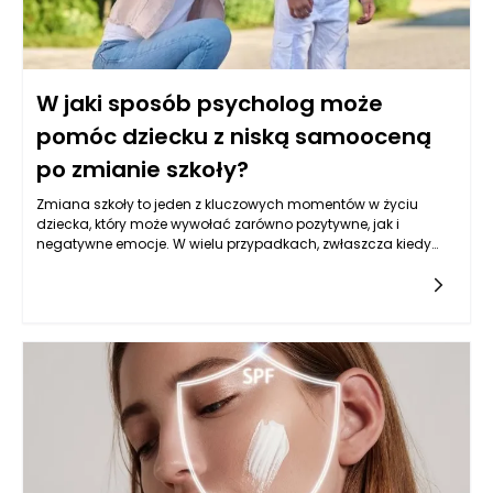
W jaki sposób psycholog może
pomóc dziecku z niską samooceną
po zmianie szkoły?
Zmiana szkoły to jeden z kluczowych momentów w życiu
dziecka, który może wywołać zarówno pozytywne, jak i
negatywne emocje. W wielu przypadkach, zwłaszcza kiedy
dziecko ma już wcześniej niską samoocenę, nowa sytuacja
może intensyfikować negatywne odczucia i prowadzić do
dalszego pogorszenia jego psychicznego stanu. Psycholog
dziecięcy odgrywa kluczową rolę w tym procesie, oferując
wsparcie, które może pomóc dziecku przystosować się do
nowych warunków. Przez różnorodne techniki i podejścia
psychoterapeutyczne, psychoterapeuta pomaga dzieciom
zbudować zdrowsze poczucie siebie i zrozumieć swoje
emocje, co jest niezbędne dla ich prawidłowego rozwoju.