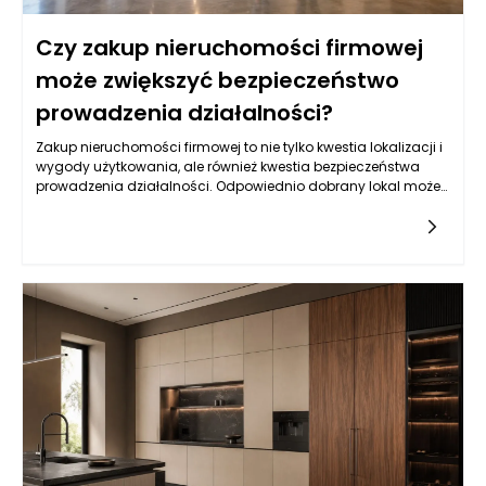
Czy zakup nieruchomości firmowej
może zwiększyć bezpieczeństwo
prowadzenia działalności?
Zakup nieruchomości firmowej to nie tylko kwestia lokalizacji i
wygody użytkowania, ale również kwestia bezpieczeństwa
prowadzenia działalności. Odpowiednio dobrany lokal może
stać się aktywem, które znacząco wzmocni stabilność
finansową firmy. Posiadanie własnej nieruchomości wiąże się
z brakiem czynszów oraz przewidywalnością stałych kosztów
eksploatacji, co jest niezwykle istotne w kontekście
długoterminowych planów rozwojowych. Przemiana z lokalu
wynajmowanego na własny nie tylko daje pewność, że nie
zostaniemy wypchnięci na rynek, ale również pozwala na
lepsze zarządzanie przestrzenią, w której realizujemy nasze
cele biznesowe. Umożliwia to także większą elastyczność przy
dostosowywaniu układu pomieszczeń do zmieniających się
potrzeb firmy, co w dłuższej perspektywie może przyczynić się
do zwiększenia efektywności operacyjnej.