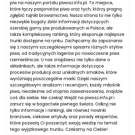
piw na naszym portalu piwosz.info.pl. To miejsce,
które łączy pasjonatów piwa oraz tych, którzy pragną
zgłębić tajniki browarnictwa. Nasza strona to nie tylko
niezwykle bogaty zbiór informacji dotyczących
szerokiej gamy piw produkowanych w Polsce, ale
także kompleksowy ranking, który eksponuje najlepsze
trunki dostępne na rynku. Zachęcamy do zapoznania
się z naszymi szczegółowymi opisami różnych stylów
piwa, od tradycyjnych lagerów po nowoczesne piwa
rzemieślnicze. U nas znajdziesz nie tylko dane o
składnikach, ale także informacje dotyczące
procesów produkcji oraz unikalnych smaków, które
wyróżniają poszczególne marki. Dzięki naszym
szczegółowym analizom i recenzjom, każdy miłośnik
piwa, niezależnie od stopnia zaawansowania, znajdzie
coś dla siebie. Nie czekaj! Wejdź na piwosz.info.pl i
zanurz się w bogactwie piwnego świata. Odkryj nie
tylko informacje i rankingi, ale również nowinki
branżowe, ciekawe artykuły oraz porady ekspertów,
które pozwolą Ci poszerzyć swoją wiedzę na temat
tego wyjątkowego trunku. Czekamy na Ciebie!