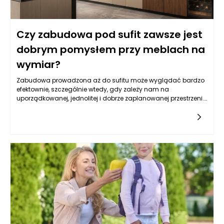
Czy zabudowa pod sufit zawsze jest
dobrym pomysłem przy meblach na
wymiar?
Zabudowa prowadzona aż do sufitu może wyglądać bardzo
efektownie, szczególnie wtedy, gdy zależy nam na
uporządkowanej, jednolitej i dobrze zaplanowanej przestrzeni.
Pozwala wykorzystać wysokość pomieszczenia, ukryć mniej
estetyczne elementy wyposażenia oraz ograniczyć
gromadzenie się kurzu na górnych powierzchniach szaf. W
praktyce jednak nie każde wnętrze automatycznie zyskuje na
takim rozwiązaniu, dlatego meble na wymiar Bielsko-Biała
powinny być projektowane z uwzględnieniem proporcji
pomieszczenia, wysokości sufitu, ilości światła i rzeczywistych
potrzeb domowników. Wysoka zabudowa może dodać
wnętrzu elegancji, ale może też je optycznie obciążyć, jeśli
zostanie źle dobrana kolorystycznie lub konstrukcyjnie.
Najlepszy efekt powstaje wtedy, gdy funkcjonalność nie
dominuje nad estetyką, a każdy element ma swoje logiczne
uzasadnienie.