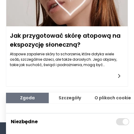
Jak przygotować skórę atopową na
ekspozycję słoneczną?
Atopowe zapalenie skóry to schorzenie, które dotyka wiele
osób, szczególnie dzieci, ale także dorosłych. Jego objawy,
takie jak suchość, świąd i podrażnienia, mogą być
szczególnie problematyczne w letnich miesiącach, gdy
słońce świeci intensywnie. Przygotowanie skóry atopowej na
ekspozycję słoneczną jest niezwykle ważne, aby
zminimalizować ryzyko zaostrzenia objawów i cieszyć się
latem w zdrowy sposób. Pierwszym krokiem jest zrozumienie,
jak działają promieniowanie UV oraz jak skóra atopowa
Zgoda
Szczegóły
O plikach cookie
reaguje na słońce.
Niezbędne