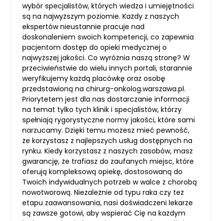
wybór specjalistów, których wiedza i umiejętności
są na najwyższym poziomie. Każdy z naszych
ekspertów nieustannie pracuje nad
doskonaleniem swoich kompetencji, co zapewnia
pacjentom dostęp do opieki medycznej o
najwyższej jakości. Co wyróżnia naszą stronę? W
przeciwieństwie do wielu innych portali, starannie
weryfikujemy każdą placówkę oraz osobę
przedstawioną na chirurg-onkolog.warszawa.pl.
Priorytetem jest dla nas dostarczanie informacji
na temat tylko tych klinik i specjalistów, którzy
spełniają rygorystyczne normy jakości, które sami
narzucamy. Dzięki temu możesz mieć pewność,
że korzystasz z najlepszych usług dostępnych na
rynku. Kiedy korzystasz z naszych zasobów, masz
gwarancję, że trafiasz do zaufanych miejsc, które
oferują kompleksową opiekę, dostosowaną do
Twoich indywidualnych potrzeb w walce z chorobą
nowotworową. Niezależnie od typu raka czy też
etapu zaawansowania, nasi doświadczeni lekarze
są zawsze gotowi, aby wspierać Cię na każdym