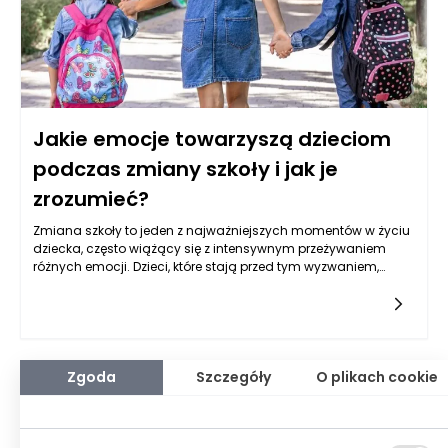
Jakie emocje towarzyszą dzieciom
podczas zmiany szkoły i jak je
zrozumieć?
Zmiana szkoły to jeden z najważniejszych momentów w życiu
dziecka, często wiążący się z intensywnym przeżywaniem
różnych emocji. Dzieci, które stają przed tym wyzwaniem,
mogą doświadczać zarówno radości, jak i lęku, ekscytacji
oraz stresu. Każde dziecko reaguje inaczej, co zależy od jego
osobowości, dotychczasowych doświadczeń oraz wsparcia,
jakie otrzymuje od bliskich. Psycholog dziecięcy, zajmujący się
analizą i wsparciem emocjonalnym dzieci, może być
nieocenionym wsparciem w zrozumieniu tych emocji oraz w
Zgoda
Szczegóły
O plikach cookie
procesie adaptacji do nowego środowiska. Dzieci stają przed
wieloma niewiadomymi: nowe otoczenie, nowi nauczyciele i
koledzy, a także inne wymagania edukacyjne. Dlatego ważne
jest, aby rozpoznać i zrozumieć ich obawy oraz lęki.