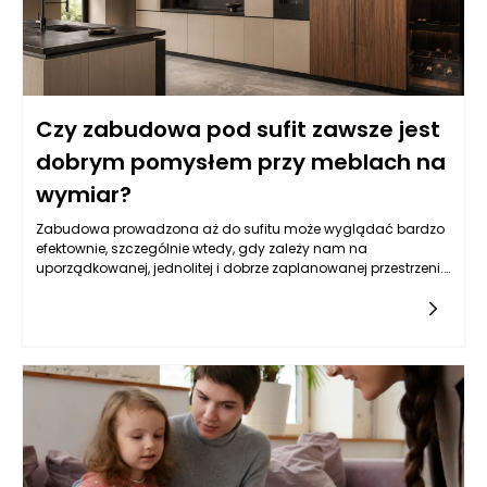
Czy zabudowa pod sufit zawsze jest
dobrym pomysłem przy meblach na
wymiar?
Zabudowa prowadzona aż do sufitu może wyglądać bardzo
efektownie, szczególnie wtedy, gdy zależy nam na
uporządkowanej, jednolitej i dobrze zaplanowanej przestrzeni.
Pozwala wykorzystać wysokość pomieszczenia, ukryć mniej
estetyczne elementy wyposażenia oraz ograniczyć
gromadzenie się kurzu na górnych powierzchniach szaf. W
praktyce jednak nie każde wnętrze automatycznie zyskuje na
takim rozwiązaniu, dlatego meble na wymiar Bielsko-Biała
powinny być projektowane z uwzględnieniem proporcji
pomieszczenia, wysokości sufitu, ilości światła i rzeczywistych
potrzeb domowników. Wysoka zabudowa może dodać
wnętrzu elegancji, ale może też je optycznie obciążyć, jeśli
zostanie źle dobrana kolorystycznie lub konstrukcyjnie.
Najlepszy efekt powstaje wtedy, gdy funkcjonalność nie