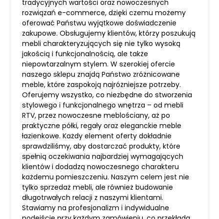
tradycyjnych wartości oraz nowoczesnych
rozwiązań e-commerce, dzięki czemu możemy
oferować Państwu wyjątkowe doświadczenie
zakupowe. Obsługujemy klientów, którzy poszukują
mebli charakteryzujących się nie tylko wysoką
jakością i funkcjonalnością, ale także
niepowtarzalnym stylem. W szerokiej ofercie
naszego sklepu znajdą Państwo zróżnicowane
meble, które zaspokoją najróżniejsze potrzeby.
Oferujemy wszystko, co niezbędne do stworzenia
stylowego i funkcjonalnego wnętrza – od mebli
RTV, przez nowoczesne meblościany, aż po
praktyczne półki, regały oraz eleganckie meble
łazienkowe. Każdy element oferty dokładnie
sprawdziliśmy, aby dostarczać produkty, które
spełnią oczekiwania najbardziej wymagających
klientów i dodadzą nowoczesnego charakteru
każdemu pomieszczeniu. Naszym celem jest nie
tylko sprzedaż mebli, ale również budowanie
długotrwałych relacji z naszymi klientami.
Stawiamy na profesjonalizm i indywidualne
podejście przy każdym zamówieniu, co przekłada