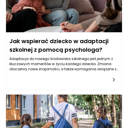
dominuje nad estetyką, a każdy element ma swoje logiczne
uzasadnienie.
Jak wspierać dziecko w adaptacji
szkolnej z pomocą psychologa?
Adaptacja do nowego środowiska szkolnego jest jednym z
kluczowych momentów w życiu każdego dziecka. Zmiana
otoczenia, nowe znajomości, a także wymagania związane z
nauką mogą wywoływać stres i lęk. Dlatego tak istotne jest,
aby rodzice i opiekunowie odpowiednio wspierali swoje dzieci
w tym procesie, a pomoc psychologa dziecięcego może
okazać się nieoceniona. Psycholog dziecięcy dysponuje
wiedzą i umiejętnościami, które pozwalają mu zrozumieć, jak
radzić sobie z emocjami i wyzwaniami, które mogą pojawić
się podczas adaptacji do szkoły. Warto zatem przyjrzeć się, w
jaki sposób taka współpraca może wyglądać i jakie korzyści
może przynieść.