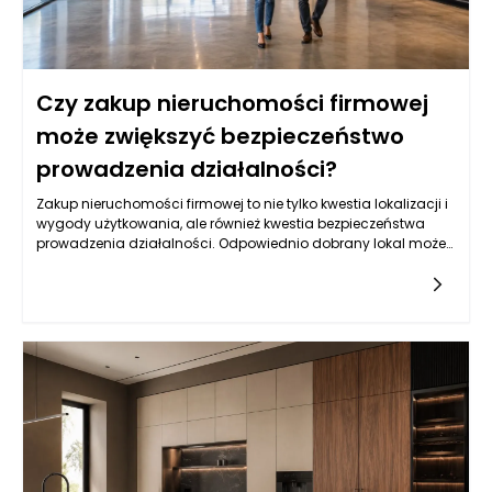
Czy zakup nieruchomości firmowej
może zwiększyć bezpieczeństwo
prowadzenia działalności?
Zakup nieruchomości firmowej to nie tylko kwestia lokalizacji i
wygody użytkowania, ale również kwestia bezpieczeństwa
prowadzenia działalności. Odpowiednio dobrany lokal może
stać się aktywem, które znacząco wzmocni stabilność
finansową firmy. Posiadanie własnej nieruchomości wiąże się
z brakiem czynszów oraz przewidywalnością stałych kosztów
eksploatacji, co jest niezwykle istotne w kontekście
długoterminowych planów rozwojowych. Przemiana z lokalu
wynajmowanego na własny nie tylko daje pewność, że nie
zostaniemy wypchnięci na rynek, ale również pozwala na
lepsze zarządzanie przestrzenią, w której realizujemy nasze
cele biznesowe. Umożliwia to także większą elastyczność przy
dostosowywaniu układu pomieszczeń do zmieniających się
potrzeb firmy, co w dłuższej perspektywie może przyczynić się
do zwiększenia efektywności operacyjnej.