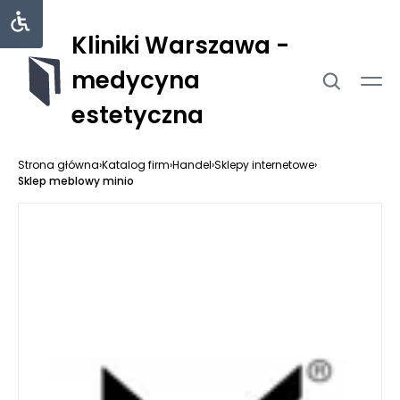
Kliniki Warszawa -
medycyna
estetyczna
Strona główna
›
Katalog firm
›
Handel
›
Sklepy internetowe
›
Sklep meblowy minio