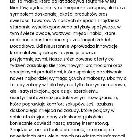
Lidl to marka, która od lat zdobywa zaufanie wielu
klientów, będąc nie tylko miejscem zakupów, ale także
symbolem doskonałej jakości produktów oraz
świeżości towarów. W naszych sklepach znajdziesz
starannie wyselekcjonowane artykuły spożywcze, w
tym świeże owoce, warzywa, mięso i nabiał, które
codziennie dostarczane są z zaufanych źródeł.
Dodatkowo, Lidl nieustannie wprowadza innowacje,
które ułatwiają zakupy i czynią je jeszcze
przyjemniejszymi. Nasze zróżnicowane oferty co
tydzień zaskakują klientów nowymi promocjami oraz
specjalnymi produktami, które spełniają oczekiwania
nawet najbardziej wymagających smakoszy. Dbamy o
to, aby zakupy w Lidlu były nie tylko korzystne cenowo,
ale i satysfakcjonujące dzięki szerokiemu
asortymentowi oraz produktywnym rozwiązaniom,
które poprawiają komfort zakupów. Jeśli szukasz
doskonałego miejsca na zakupy, które połączy w
sobie atrakcyjne ceny z doskonałą jakością,
koniecznie odwiedź naszą stronę internetową.
Znajdziesz tam aktualne promocje, informacje o
nowościach oraz wiele innych przydatnych informacji.