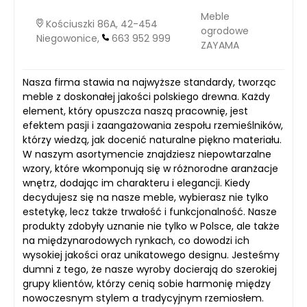
Meble
Kościuszki 86A, 42-454
ogrodowe
Niegowonice,
663 952 999
ZAYAMA
Nasza firma stawia na najwyższe standardy, tworząc
meble z doskonałej jakości polskiego drewna. Każdy
element, który opuszcza naszą pracownię, jest
efektem pasji i zaangażowania zespołu rzemieślników,
którzy wiedzą, jak docenić naturalne piękno materiału.
W naszym asortymencie znajdziesz niepowtarzalne
wzory, które wkomponują się w różnorodne aranżacje
wnętrz, dodając im charakteru i elegancji. Kiedy
decydujesz się na nasze meble, wybierasz nie tylko
estetykę, lecz także trwałość i funkcjonalność. Nasze
produkty zdobyły uznanie nie tylko w Polsce, ale także
na międzynarodowych rynkach, co dowodzi ich
wysokiej jakości oraz unikatowego designu. Jesteśmy
dumni z tego, że nasze wyroby docierają do szerokiej
grupy klientów, którzy cenią sobie harmonię między
nowoczesnym stylem a tradycyjnym rzemiosłem.