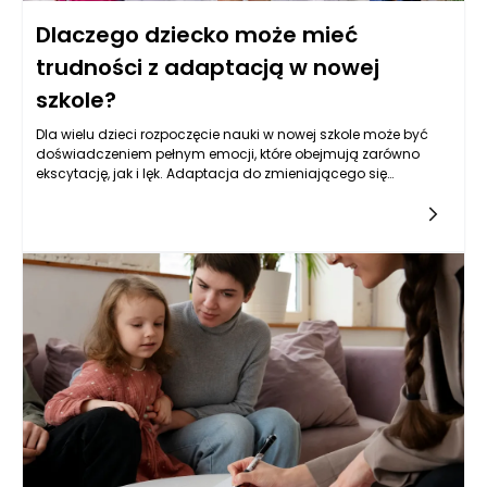
Dlaczego dziecko może mieć
trudności z adaptacją w nowej
szkole?
Dla wielu dzieci rozpoczęcie nauki w nowej szkole może być
doświadczeniem pełnym emocji, które obejmują zarówno
ekscytację, jak i lęk. Adaptacja do zmieniającego się
środowiska edukacyjnego jest dla wielu maluchów
wyzwaniem, które może prowadzić do stresu, niepokoju oraz
trudności w nawiązywaniu nowych relacji. Z perspektywy
psychologa dziecięcego, te trudności mogą wynikać z
różnych czynników, w tym zmiany środowiska, potrzeb
emocjonalnych oraz interakcji społecznych. Każde dziecko
jest inne, a zrozumienie jego unikalnych potrzeb oraz emocji
jest kluczowe w procesie adaptacyjnym.