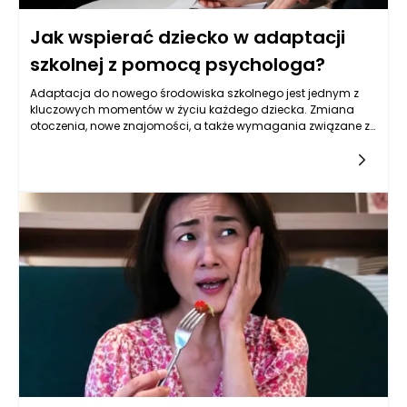
Jak wspierać dziecko w adaptacji
szkolnej z pomocą psychologa?
Adaptacja do nowego środowiska szkolnego jest jednym z
kluczowych momentów w życiu każdego dziecka. Zmiana
otoczenia, nowe znajomości, a także wymagania związane z
nauką mogą wywoływać stres i lęk. Dlatego tak istotne jest,
aby rodzice i opiekunowie odpowiednio wspierali swoje dzieci
w tym procesie, a pomoc psychologa dziecięcego może
okazać się nieoceniona. Psycholog dziecięcy dysponuje
wiedzą i umiejętnościami, które pozwalają mu zrozumieć, jak
radzić sobie z emocjami i wyzwaniami, które mogą pojawić
się podczas adaptacji do szkoły. Warto zatem przyjrzeć się, w
jaki sposób taka współpraca może wyglądać i jakie korzyści
może przynieść.