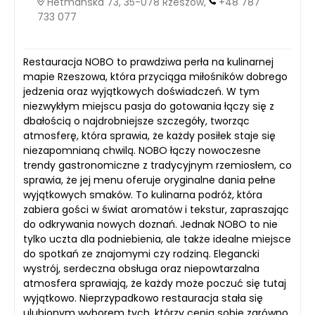
Hetmańska 73, 35-078 Rzeszów,
+48 787
733 077
Restauracja NOBO to prawdziwa perła na kulinarnej
mapie Rzeszowa, która przyciąga miłośników dobrego
jedzenia oraz wyjątkowych doświadczeń. W tym
niezwykłym miejscu pasja do gotowania łączy się z
dbałością o najdrobniejsze szczegóły, tworząc
atmosferę, która sprawia, że każdy posiłek staje się
niezapomnianą chwilą. NOBO łączy nowoczesne
trendy gastronomiczne z tradycyjnym rzemiosłem, co
sprawia, że jej menu oferuje oryginalne dania pełne
wyjątkowych smaków. To kulinarna podróż, która
zabiera gości w świat aromatów i tekstur, zapraszając
do odkrywania nowych doznań. Jednak NOBO to nie
tylko uczta dla podniebienia, ale także idealne miejsce
do spotkań ze znajomymi czy rodziną. Elegancki
wystrój, serdeczna obsługa oraz niepowtarzalna
atmosfera sprawiają, że każdy może poczuć się tutaj
wyjątkowo. Nieprzypadkowo restauracja stała się
ulubionym wyborem tych, którzy cenią sobie zarówno