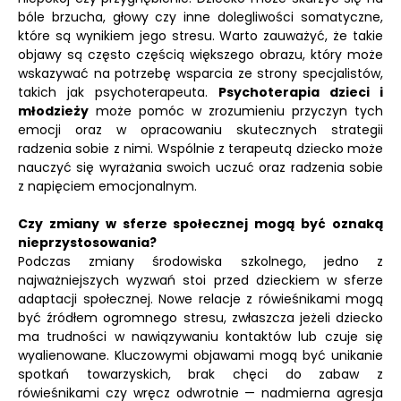
bóle brzucha, głowy czy inne dolegliwości somatyczne,
które są wynikiem jego stresu. Warto zauważyć, że takie
objawy są często częścią większego obrazu, który może
wskazywać na potrzebę wsparcia ze strony specjalistów,
takich jak psychoterapeuta.
Psychoterapia dzieci i
młodzieży
może pomóc w zrozumieniu przyczyn tych
emocji oraz w opracowaniu skutecznych strategii
radzenia sobie z nimi. Wspólnie z terapeutą dziecko może
nauczyć się wyrażania swoich uczuć oraz radzenia sobie
z napięciem emocjonalnym.
Czy zmiany w sferze społecznej mogą być oznaką
nieprzystosowania?
Podczas zmiany środowiska szkolnego, jedno z
najważniejszych wyzwań stoi przed dzieckiem w sferze
adaptacji społecznej. Nowe relacje z rówieśnikami mogą
być źródłem ogromnego stresu, zwłaszcza jeżeli dziecko
ma trudności w nawiązywaniu kontaktów lub czuje się
wyalienowane. Kluczowymi objawami mogą być unikanie
spotkań towarzyskich, brak chęci do zabaw z
rówieśnikami czy wręcz odwrotnie — nadmierna agresja