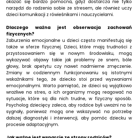
okazać się bardzo pomocna, gdyż dostarcza nie tylko
narzędzi do radzenia sobie ze stresem, ale również uczy
dzieci komunikacji z rówieśnikami i nauczycielami.
Dlaczego ważna jest obserwacja zachowań
fizycznych?
Zaburzenia emocjonalne u dzieci często manifestują się
także w sferze fizycznej. Dzieci, które mają trudności z
przystosowaniem się w nowym środowisku, mogą
wykazywać objawy takie jak problemy ze snem, bóle
głowy, brak apetytu czy nawet nadmierne zmęczenie.
Zmiany w codziennym funkcjonowaniu są istotnymi
wskaźnikami tego, że dziecko stoi przed wyzwaniami
emocjonalnymi. Warto pamiętać, że dzieci są wyjątkowo
wrażliwe na stres, a ich organizmy mogą reagować na
sytuacje, które są dla nich trudne, w fizyczny sposób.
Psycholog dziecięcy zaleca, aby rodzice byli uważni na te
sygnały, ponieważ mogą one wskazywać na potrzebę
dalszej diagnostyki i interwencji, aby pomóc dziecku w
procesie adaptacyjnym.
Jak ważne jest wsparcie ze strony rodziców?