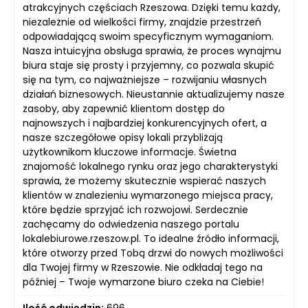
atrakcyjnych częściach Rzeszowa. Dzięki temu każdy,
niezależnie od wielkości firmy, znajdzie przestrzeń
odpowiadającą swoim specyficznym wymaganiom.
Nasza intuicyjna obsługa sprawia, że proces wynajmu
biura staje się prosty i przyjemny, co pozwala skupić
się na tym, co najważniejsze – rozwijaniu własnych
działań biznesowych. Nieustannie aktualizujemy nasze
zasoby, aby zapewnić klientom dostęp do
najnowszych i najbardziej konkurencyjnych ofert, a
nasze szczegółowe opisy lokali przybliżają
użytkownikom kluczowe informacje. Świetna
znajomość lokalnego rynku oraz jego charakterystyki
sprawia, że możemy skutecznie wspierać naszych
klientów w znalezieniu wymarzonego miejsca pracy,
które będzie sprzyjać ich rozwojowi. Serdecznie
zachęcamy do odwiedzenia naszego portalu
lokalebiurowe.rzeszow.pl. To idealne źródło informacji,
które otworzy przed Tobą drzwi do nowych możliwości
dla Twojej firmy w Rzeszowie. Nie odkładaj tego na
później – Twoje wymarzone biuro czeka na Ciebie!
Ilość odwiedzin:
696