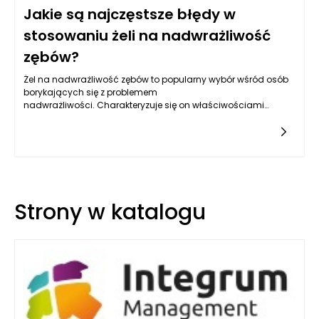
Jakie są najczęstsze błędy w
stosowaniu żeli na nadwrażliwość
zębów?
Żel na nadwrażliwość zębów to popularny wybór wśród osób
borykających się z problemem
nadwrażliwości. Charakteryzuje się on właściwościami
łagodzącymi dyskomfort związany z reagowaniem zębów na
gorące, zimne lub słodkie pokarmy. Niemniej jednak, wiele
osób popełnia liczne błędy podczas używania tych
preparatów, co może prowadzić do ich nieefektywności lub
nawet pogorszenia stanu zębów. Zrozumienie tych błędów jest
kluczowe dla osiągnięcia oczekiwanych rezultatów i
uniknięcia nieprzyjemnych konsekwencji.
Strony w katalogu