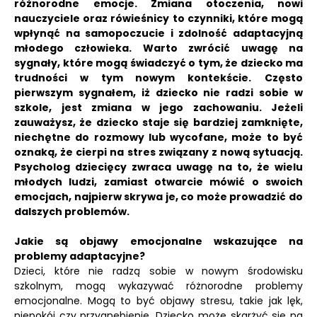
różnorodne emocje.
Zmiana otoczenia, nowi
nauczyciele oraz rówieśnicy to czynniki, które mogą
wpłynąć na samopoczucie i zdolność adaptacyjną
młodego człowieka.
Warto zwrócić uwagę na
sygnały, które mogą świadczyć o tym, że dziecko ma
trudności w tym nowym kontekście.
Często
pierwszym sygnałem, iż dziecko nie radzi sobie w
szkole, jest zmiana w jego zachowaniu. Jeżeli
zauważysz, że dziecko staje się bardziej zamknięte,
niechętne do rozmowy lub wycofane, może to być
oznaką, że cierpi na stres związany z nową sytuacją.
Psycholog dziecięcy zwraca uwagę na to, że wielu
młodych ludzi, zamiast otwarcie mówić o swoich
emocjach, najpierw skrywa je, co może prowadzić do
dalszych problemów.
Jakie są objawy emocjonalne wskazujące na
problemy adaptacyjne?
Dzieci, które nie radzą sobie w nowym środowisku
szkolnym, mogą wykazywać różnorodne problemy
emocjonalne. Mogą to być objawy stresu, takie jak lęk,
niepokój czy przygnębienie. Dziecko może skarżyć się na