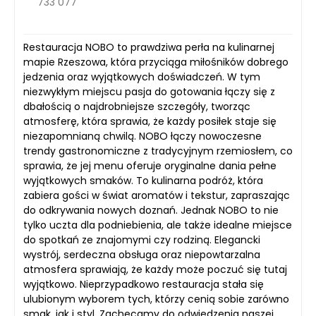
733 077
Restauracja NOBO to prawdziwa perła na kulinarnej
mapie Rzeszowa, która przyciąga miłośników dobrego
jedzenia oraz wyjątkowych doświadczeń. W tym
niezwykłym miejscu pasja do gotowania łączy się z
dbałością o najdrobniejsze szczegóły, tworząc
atmosferę, która sprawia, że każdy posiłek staje się
niezapomnianą chwilą. NOBO łączy nowoczesne
trendy gastronomiczne z tradycyjnym rzemiosłem, co
sprawia, że jej menu oferuje oryginalne dania pełne
wyjątkowych smaków. To kulinarna podróż, która
zabiera gości w świat aromatów i tekstur, zapraszając
do odkrywania nowych doznań. Jednak NOBO to nie
tylko uczta dla podniebienia, ale także idealne miejsce
do spotkań ze znajomymi czy rodziną. Elegancki
wystrój, serdeczna obsługa oraz niepowtarzalna
atmosfera sprawiają, że każdy może poczuć się tutaj
wyjątkowo. Nieprzypadkowo restauracja stała się
ulubionym wyborem tych, którzy cenią sobie zarówno
smak, jak i styl. Zachęcamy do odwiedzenia naszej