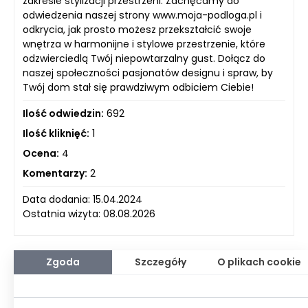
zakresie stylizacji przestrzeni. Zachęcamy do
odwiedzenia naszej strony www.moja-podloga.pl i
odkrycia, jak prosto możesz przekształcić swoje
wnętrza w harmonijne i stylowe przestrzenie, które
odzwierciedlą Twój niepowtarzalny gust. Dołącz do
naszej społeczności pasjonatów designu i spraw, by
Twój dom stał się prawdziwym odbiciem Ciebie!
Ilość odwiedzin:
692
Ilość kliknięć:
1
Ocena:
4
Komentarzy:
2
Data dodania: 15.04.2024
Ostatnia wizyta: 08.08.2026
Zgoda
Szczegóły
O plikach cookie