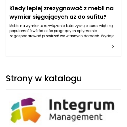
Kiedy lepiej zrezygnować z mebli na
wymiar sięgających aż do sufitu?
Meble na wymiar to rozwiązanie, które zyskuje coraz większą
popularność wśród osób pragnących optymalnie
zagospodarować przestrzeń we własnych domach. Wydaje
się, że jedną z najbardziej atrakcyjnych opcji są meble
sięgające aż do sufitu, które oferują maksymalne
wykorzystanie dostępnych metrów kwadratowych. Choć z
wielu powodów takie rozwiązanie może być korzystne, istnieją
sytuacje, w których warto zastanowić się nad ich rezygnacją.
Wybór odpowiednich mebli powinien być wynikiem analizy
wymagań, funkcjonalności przestrzeni oraz estetyki, a nie
Strony w katalogu
jedynie modnych trendów. Przyjrzenie się tym kwestiom może
pomóc podjąć lepszą decyzję dotycząca umeblowania.