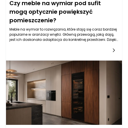
Czy meble na wymiar pod sufit
mogą optycznie powiększyć
pomieszczenie?
Meble na wymiar to rozwiązania, które stają się coraz bardziej
popularne w aranżacji wnętrz. Główną przewagą, jaką dają,
jest ich doskonała adaptacja do konkretnej przestrzeni. Dzięki
zastosowaniu mebli dostosowanych do wymiarów
pomieszczenia, można optymalnie wykorzystać każdy
centymetr powierzchni. W kontekście małych pomieszczeń
meble na wymiar Bielsko-Biała oferują wyjątkową możliwość
stworzenia ergonomicznych rozwiązań, które nie tylko
zaoszczędzą przestrzeń, ale również pozwolą na funkcjonalne
zaaranżowanie wnętrza. Dobrze dobrane meble mogą również
wpływać na optyczne postrzeganie przestrzeni, co jest
kluczowe w przypadku niewielkich pokoi.