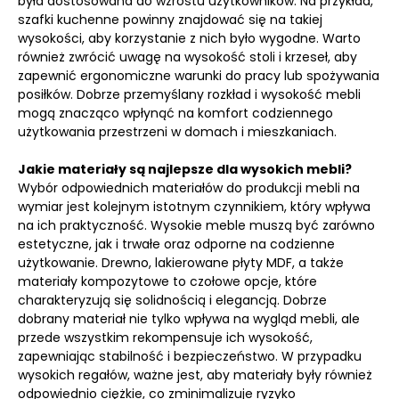
była dostosowana do wzrostu użytkowników. Na przykład,
szafki kuchenne powinny znajdować się na takiej
wysokości, aby korzystanie z nich było wygodne. Warto
również zwrócić uwagę na wysokość stoli i krzeseł, aby
zapewnić ergonomiczne warunki do pracy lub spożywania
posiłków. Dobrze przemyślany rozkład i wysokość mebli
mogą znacząco wpłynąć na komfort codziennego
użytkowania przestrzeni w domach i mieszkaniach.
Jakie materiały są najlepsze dla wysokich mebli?
Wybór odpowiednich materiałów do produkcji mebli na
wymiar jest kolejnym istotnym czynnikiem, który wpływa
na ich praktyczność. Wysokie meble muszą być zarówno
estetyczne, jak i trwałe oraz odporne na codzienne
użytkowanie. Drewno, lakierowane płyty MDF, a także
materiały kompozytowe to czołowe opcje, które
charakteryzują się solidnością i elegancją. Dobrze
dobrany materiał nie tylko wpływa na wygląd mebli, ale
przede wszystkim rekompensuje ich wysokość,
zapewniając stabilność i bezpieczeństwo. W przypadku
wysokich regałów, ważne jest, aby materiały były również
odpowiednio ciężkie, co zminimalizuje ryzyko