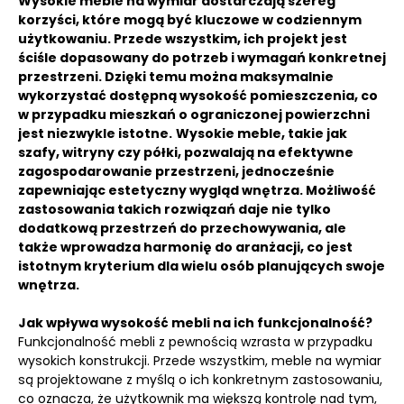
Wysokie meble na wymiar dostarczają szereg
korzyści, które mogą być kluczowe w codziennym
użytkowaniu.
Przede wszystkim, ich projekt jest
ściśle dopasowany do potrzeb i wymagań konkretnej
przestrzeni.
Dzięki temu można maksymalnie
wykorzystać dostępną wysokość pomieszczenia, co
w przypadku mieszkań o ograniczonej powierzchni
jest niezwykle istotne.
Wysokie meble, takie jak
szafy, witryny czy półki, pozwalają na efektywne
zagospodarowanie przestrzeni, jednocześnie
zapewniając estetyczny wygląd wnętrza. Możliwość
zastosowania takich rozwiązań daje nie tylko
dodatkową przestrzeń do przechowywania, ale
także wprowadza harmonię do aranżacji, co jest
istotnym kryterium dla wielu osób planujących swoje
wnętrza.
Jak wpływa wysokość mebli na ich funkcjonalność?
Funkcjonalność mebli z pewnością wzrasta w przypadku
wysokich konstrukcji. Przede wszystkim, meble na wymiar
są projektowane z myślą o ich konkretnym zastosowaniu,
co oznacza, że użytkownik ma większą kontrolę nad tym,