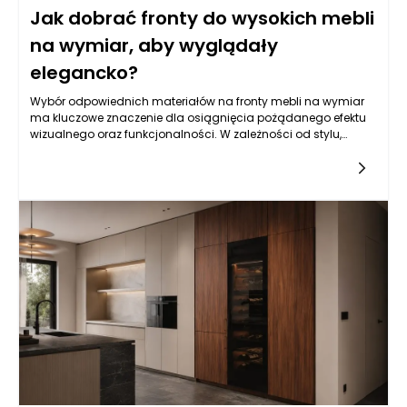
Jak dobrać fronty do wysokich mebli
na wymiar, aby wyglądały
elegancko?
Wybór odpowiednich materiałów na fronty mebli na wymiar
ma kluczowe znaczenie dla osiągnięcia pożądanego efektu
wizualnego oraz funkcjonalności. W zależności od stylu,
materiałów oraz technologii obróbczych, różne rozwiązania
mogą diametralnie zmieniać charakter przestrzeni. Fronty
drewniane, lakierowane, fornirowane czy z tworzyw sztucznych
mają swoje unikalne cechy i różnie reagują na światło oraz
inne elementy wystroju. Drewniane fronty wprowadzą ciepło i
przytulność, podczas gdy lakierowane nadadzą
nowoczesnego blasku. W przypadku mebli na wymiar, istotne
jest dostosowanie wyboru materiałów nie tylko do stylu
wnętrza, ale również do intensywności użytkowania mebli.
Zrozumienie trwałości, odporności na zarysowania oraz
łatwości w czyszczeniu powinno być kluczowe przy
podejmowaniu decyzji. Nie można także zapomnieć o wpływie
materiałów na akustykę wnętrza oraz jego atmosferę.