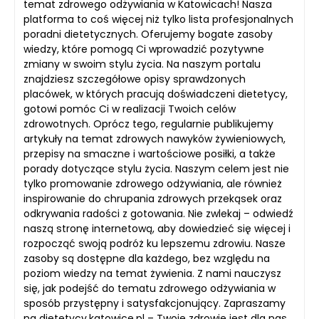
temat zdrowego odżywiania w Katowicach! Nasza
platforma to coś więcej niż tylko lista profesjonalnych
poradni dietetycznych. Oferujemy bogate zasoby
wiedzy, które pomogą Ci wprowadzić pozytywne
zmiany w swoim stylu życia. Na naszym portalu
znajdziesz szczegółowe opisy sprawdzonych
placówek, w których pracują doświadczeni dietetycy,
gotowi pomóc Ci w realizacji Twoich celów
zdrowotnych. Oprócz tego, regularnie publikujemy
artykuły na temat zdrowych nawyków żywieniowych,
przepisy na smaczne i wartościowe posiłki, a także
porady dotyczące stylu życia. Naszym celem jest nie
tylko promowanie zdrowego odżywiania, ale również
inspirowanie do chrupania zdrowych przekąsek oraz
odkrywania radości z gotowania. Nie zwlekaj – odwiedź
naszą stronę internetową, aby dowiedzieć się więcej i
rozpocząć swoją podróż ku lepszemu zdrowiu. Nasze
zasoby są dostępne dla każdego, bez względu na
poziom wiedzy na temat żywienia. Z nami nauczysz
się, jak podejść do tematu zdrowego odżywiania w
sposób przystępny i satysfakcjonujący. Zapraszamy
na dietetycy.katowice.pl – Twoje zdrowie jest dla nas