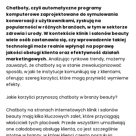
Chatboty, czyli automatyczne programy
komputerowe zaprojektowane do symulowania
konwersacji z użytkownikami, zyskują na
popularności w różnych branżach, w tym w sektorze
zdrowia i urody.
W kontekście klinik i salonów beauty
wiele osób zastanawia się, czy wprowadzenie takiej
technologii może realnie wpłynąć na poprawę
jakości obsługi klienta oraz efektywność działań
marketingowych.
Analizując rynkowe trendy, możemy
zauważyć, że chatboty są w stanie zrewolucjonizować
sposób, w jaki te instytucje komunikują się z klientami,
oferując szereg korzyści, które mogą przynieść wymierne
efekty.
Jakie korzyści przynoszą chatboty w branży beauty?
Chatboty na stronach internetowych klinik i salonów
beauty mają kilka kluczowych zalet, które przyciągają
właścicieli tych placówek. Przede wszystkim umożliwiają
one całodobową obsługę klienta, co jest szczególnie
istotne w branży, w której klienci często poszukują