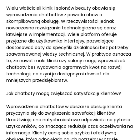
Wielu właścicieli klinik i salonów beauty obawia się
wprowadzenia chatbotów z powodu obaw o
skomplikowaną obsługę. W rzeczywistości jednak
nowoczesne rozwiązania technologiczne są coraz
łatwiejsze w implementacji. Wiele platform oferuje
przyjazne dla użytkownika interfejsy, pozwalające
dostosować boty do specyfiki działalności bez potrzeby
zaawansowanej wiedzy technicznej. W praktyce oznacza
to, że nawet małe kliniki czy salony mogą wprowadzać
chatboty bez wydawania ogromnych kwot na rozwój
technologii, co czyni je dostępnymi również dla
mniejszych przedsiębiorstw.
Jak chatboty mogą zwiększać satysfakcję klientów?
Wprowadzenie chatbotów w obszarze obsługi klienta
przyczynia się do zwiększenia satysfakcji klientów.
Umożliwiają one natychmiastowe odpowiedzi na pytania
użytkowników, co znacząco redukuje czas oczekiwania na
informacje. Klienty cenią sobie szybką i efektywną
obsługę, która odpowiada na ich potrzeby w czasie