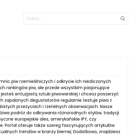
emnic piw rzemieślniczych i odkrycie ich niezliczonych
ych rankingów piw, ale przede wszystkim pasjonujące
 jesteś entuzjastą sztuki piwowarskiej i chcesz poszerzyć
zych zapalonych degustatorów regularnie testuje piwa z
obistych przeżyciach i rzetelnych obserwacjach. Nasze
awdziwa podróż do odkrywania różnorodnych stylów, tradycji
syczne europejskie ales, amerykańskie IPY, czy
bie. Portal oferuje także szereg fascynujących artykułów
tualnych trendów w branży biernej. Dodatkowo, znajdziesz