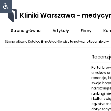
Kliniki Warszawa - medycy
Strona główna
Artykuły
Firmy
Kon
Strona główna
›
Katalog firm
›
Usługi
›
Serwisy tematyczne
›
Recenzje piw
Recenzj
Portal brow
smaków ora
recenzje, k
swoje horyz
najróżniejs
rankingi ni
i kultur zw
egzotyczne 
dotyczącyc