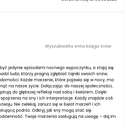
Wyszukiwarka snów księga snów
ją być jedynie epizodami nocnego wypoczynku, a stają się
zi ludzi, którzy pragną zgłębiać tajniki swoich snów,
domości. Każde marzenie, które pojawia się w nocy, ma
ąć na nasze życie. Dołączając do naszej społeczności,
rują do głębszej refleksji nad sobą i światem. Dzięki
pojrzenia na sny i ich interpretacje. Każdy znajdzie coś
woju. Nie zwlekaj, zanurz się w świat marzeń i ich
rującą podróż. Odkryj, jak sny mogą stać się
odzienność. Twoje marzenia zasługują na uwagę – daj im