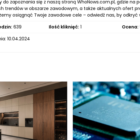
do zapoznania się z naszą stroną WhoNows.com.pl, gdzie na p
h trendów w obszarze zawodowym, a także aktualnych ofert pra
my osiągnąć Twoje zawodowe cele – odwiedź nas, by odkryć wsz
edzin:
639
Ilość kliknięć:
1
Ocena:
ia: 10.04.2024