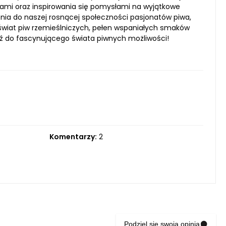
wami oraz inspirowania się pomysłami na wyjątkowe
nia do naszej rosnącej społeczności pasjonatów piwa,
y świat piw rzemieślniczych, pełen wspaniałych smaków
jdź do fascynującego świata piwnych możliwości!
Komentarzy:
2
Podziel się swoją opinią