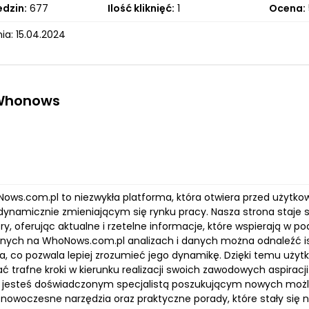
edzin:
677
Ilość kliknięć:
1
Ocena:
ia: 15.04.2024
 Whonows
Nows.com.pl to niezwykła platforma, która otwiera przed użytk
 dynamicznie zmieniającym się rynku pracy. Nasza strona staje
iery, oferując aktualne i rzetelne informacje, które wspierają 
ych na WhoNows.com.pl analizach i danych można odnaleźć ist
ia, co pozwala lepiej zrozumieć jego dynamikę. Dzięki temu uży
trafne kroki w kierunku realizacji swoich zawodowych aspiracji
zy jesteś doświadczonym specjalistą poszukującym nowych możli
nowoczesne narzędzia oraz praktyczne porady, które stały się 