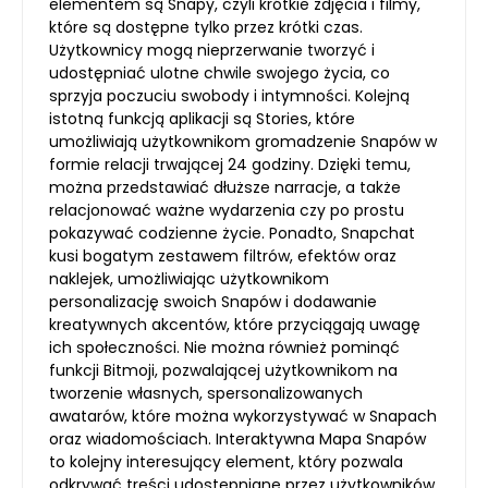
elementem są Snapy, czyli krótkie zdjęcia i filmy,
które są dostępne tylko przez krótki czas.
Użytkownicy mogą nieprzerwanie tworzyć i
udostępniać ulotne chwile swojego życia, co
sprzyja poczuciu swobody i intymności. Kolejną
istotną funkcją aplikacji są Stories, które
umożliwiają użytkownikom gromadzenie Snapów w
formie relacji trwającej 24 godziny. Dzięki temu,
można przedstawiać dłuższe narracje, a także
relacjonować ważne wydarzenia czy po prostu
pokazywać codzienne życie. Ponadto, Snapchat
kusi bogatym zestawem filtrów, efektów oraz
naklejek, umożliwiając użytkownikom
personalizację swoich Snapów i dodawanie
kreatywnych akcentów, które przyciągają uwagę
ich społeczności. Nie można również pominąć
funkcji Bitmoji, pozwalającej użytkownikom na
tworzenie własnych, spersonalizowanych
awatarów, które można wykorzystywać w Snapach
oraz wiadomościach. Interaktywna Mapa Snapów
to kolejny interesujący element, który pozwala
odkrywać treści udostępniane przez użytkowników