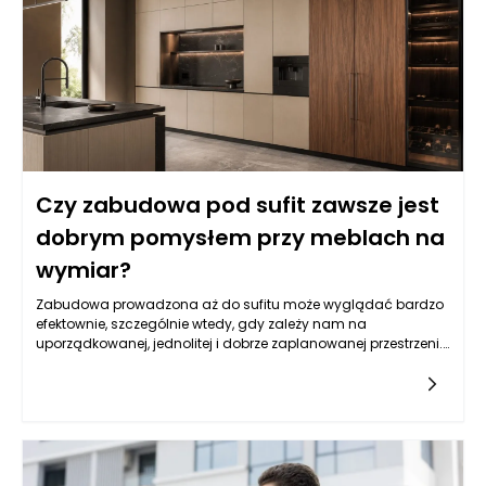
cele biznesowe. Umożliwia to także większą elastyczność przy
dostosowywaniu układu pomieszczeń do zmieniających się
potrzeb firmy, co w dłuższej perspektywie może przyczynić się
do zwiększenia efektywności operacyjnej.
Czy zabudowa pod sufit zawsze jest
dobrym pomysłem przy meblach na
wymiar?
Zabudowa prowadzona aż do sufitu może wyglądać bardzo
efektownie, szczególnie wtedy, gdy zależy nam na
uporządkowanej, jednolitej i dobrze zaplanowanej przestrzeni.
Pozwala wykorzystać wysokość pomieszczenia, ukryć mniej
estetyczne elementy wyposażenia oraz ograniczyć
gromadzenie się kurzu na górnych powierzchniach szaf. W
praktyce jednak nie każde wnętrze automatycznie zyskuje na
takim rozwiązaniu, dlatego meble na wymiar Bielsko-Biała
powinny być projektowane z uwzględnieniem proporcji
pomieszczenia, wysokości sufitu, ilości światła i rzeczywistych