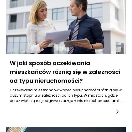
potrzeb domowników. Wysoka zabudowa może dodać
wnętrzu elegancji, ale może też je optycznie obciążyć, jeśli
zostanie źle dobrana kolorystycznie lub konstrukcyjnie.
Najlepszy efekt powstaje wtedy, gdy funkcjonalność nie
dominuje nad estetyką, a każdy element ma swoje logiczne
uzasadnienie.
W jaki sposób oczekiwania
mieszkańców różnią się w zależności
od typu nieruchomości?
Oczekiwania mieszkańców wobec nieruchomości różnią się w
dużym stopniu w zależności od ich typu. W miastach, gdzie
coraz większą rolę odgrywa zarządzanie nieruchomościami
Szczecin, uwzględnienie tych różnic jest niezbędne dla
profesjonalnych zarządców oraz inwestorów. Każdy rodzaj
nieruchomości — od mieszkań w blokach, przez domy
jednorodzinne, aż po lokale komercyjne — wiąże się z
unikalnymi wymaganiami. Mieszkańcy mieszkań w