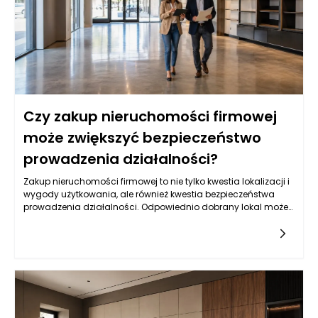
Czy zakup nieruchomości firmowej
może zwiększyć bezpieczeństwo
prowadzenia działalności?
Zakup nieruchomości firmowej to nie tylko kwestia lokalizacji i
wygody użytkowania, ale również kwestia bezpieczeństwa
prowadzenia działalności. Odpowiednio dobrany lokal może
stać się aktywem, które znacząco wzmocni stabilność
finansową firmy. Posiadanie własnej nieruchomości wiąże się
z brakiem czynszów oraz przewidywalnością stałych kosztów
eksploatacji, co jest niezwykle istotne w kontekście
długoterminowych planów rozwojowych. Przemiana z lokalu
wynajmowanego na własny nie tylko daje pewność, że nie
zostaniemy wypchnięci na rynek, ale również pozwala na
lepsze zarządzanie przestrzenią, w której realizujemy nasze