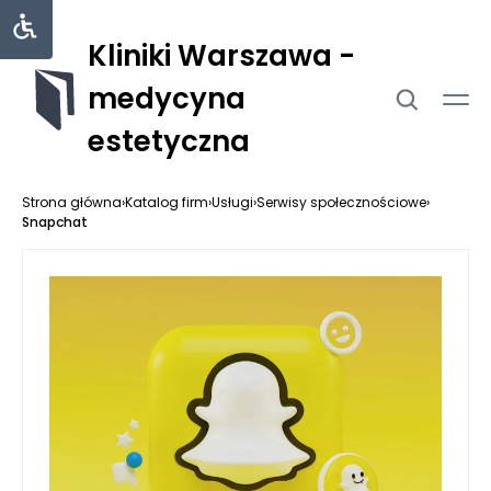
Kliniki Warszawa -
medycyna
estetyczna
Strona główna
›
Katalog firm
›
Usługi
›
Serwisy społecznościowe
›
Snapchat