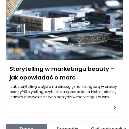
budynkach wielorodzinnych z reguły szukają wygody oraz
bliskości do centrów miejskich. Oczekują wysokiej jakości
usług zarządzania, które zapewnią im komfortowe warunki
życia. W praktyce oznacza to nie tylko odpowiednie
utrzymanie części wspólnych, takich jak klatki schodowe czy
windy, ale również łatwy dostęp do informacji o zarządzaniu,
które powinno być jak najbardziej transparentne i dostępne.
Storytelling w marketingu beauty –
jak opowiadać o marc
Jak storytelling wpływa na strategię marketingową w branży
beauty?Storytelling, czyli sztuka opowiadania historii, stał się
jednym z najważniejszych narzędzi w marketingu, w tym
szczególnie w branży beauty. W erze niesłabnącej
Zgoda
Szczegóły
O plikach cookie