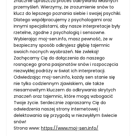
znacznie upraszcza proces odkrywania własnych
przemyśleń. Wierzymy, że zrozumienie snów to
klucz do lepszego poznania siebie i swojej psychiki.
Dlatego współpracujemy z psychologami oraz
innymi specjalistami, aby nasze interpretacje były
rzetelne, zgodne z psychologią i sensowne.
Wybierając moj-sen.info, masz pewność, że w
bezpieczny sposób odkryjesz głębię tajemnic
swoich nocnych wyobrażeń. Nie zwlekaj!
Zachęcamy Cię do dołączenia do naszego
rosnącego grona pasjonatów snów i rozpoczęcia
niezwykłej podróży w świat ich interpretacji.
Odwiedzając moj-sen.info, każdy sen stanie się
nie tylko codziennym zjawiskiem, ale także
niesamowitym kluczem do odkrywania skrytych
znaczeń oraz tajemnic, które mogą wzbogacić
Twoje życie. Serdecznie zapraszamy Cię do
odwiedzenia naszej strony internetowej i
delektowania się przygodą w niezwykłym świecie
snów!
Strona www:
https://www.moj-sen.info/