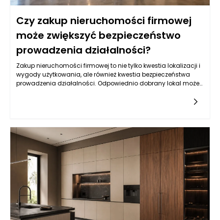
Czy zakup nieruchomości firmowej
może zwiększyć bezpieczeństwo
prowadzenia działalności?
Zakup nieruchomości firmowej to nie tylko kwestia lokalizacji i
wygody użytkowania, ale również kwestia bezpieczeństwa
prowadzenia działalności. Odpowiednio dobrany lokal może
stać się aktywem, które znacząco wzmocni stabilność
finansową firmy. Posiadanie własnej nieruchomości wiąże się
z brakiem czynszów oraz przewidywalnością stałych kosztów
eksploatacji, co jest niezwykle istotne w kontekście
długoterminowych planów rozwojowych. Przemiana z lokalu
wynajmowanego na własny nie tylko daje pewność, że nie
zostaniemy wypchnięci na rynek, ale również pozwala na
lepsze zarządzanie przestrzenią, w której realizujemy nasze
cele biznesowe. Umożliwia to także większą elastyczność przy
dostosowywaniu układu pomieszczeń do zmieniających się
potrzeb firmy, co w dłuższej perspektywie może przyczynić się
do zwiększenia efektywności operacyjnej.