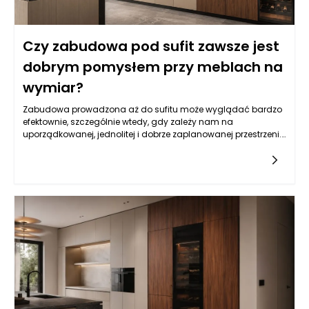
Czy zabudowa pod sufit zawsze jest
dobrym pomysłem przy meblach na
wymiar?
Zabudowa prowadzona aż do sufitu może wyglądać bardzo
efektownie, szczególnie wtedy, gdy zależy nam na
uporządkowanej, jednolitej i dobrze zaplanowanej przestrzeni.
Pozwala wykorzystać wysokość pomieszczenia, ukryć mniej
estetyczne elementy wyposażenia oraz ograniczyć
gromadzenie się kurzu na górnych powierzchniach szaf. W
praktyce jednak nie każde wnętrze automatycznie zyskuje na
takim rozwiązaniu, dlatego meble na wymiar Bielsko-Biała
powinny być projektowane z uwzględnieniem proporcji
pomieszczenia, wysokości sufitu, ilości światła i rzeczywistych
potrzeb domowników. Wysoka zabudowa może dodać
wnętrzu elegancji, ale może też je optycznie obciążyć, jeśli
zostanie źle dobrana kolorystycznie lub konstrukcyjnie.
Najlepszy efekt powstaje wtedy, gdy funkcjonalność nie
dominuje nad estetyką, a każdy element ma swoje logiczne
uzasadnienie.