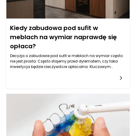
Kiedy zabudowa pod sufit w
meblach na wymiar naprawdę się
opłaca?
Decyzja o zabudowie pod sufit w meblach na wymiar często
nie jest prosta. Często stajemy przed dylematem, czy taka
inwestycja będzie rzeczywiście opłacalna. Kluczowym
czynnikiem, który można uwzględnić w tej analizie, jest
efektywność wykorzystania przestrzeni. Meble na wymiar, które
sięgają sufitu, mogą przynieść wiele korzyści, zwłaszcza w
pomieszczeniach o ograniczonej powierzchni. Maksymalizują
one dostępne miejsce, a tym samym zwiększają
funkcjonalność wnętrza. Im lepiej wykorzystana przestrzeń,
tym większa satysfakcja z urządzenia każdego
pomieszczenia.