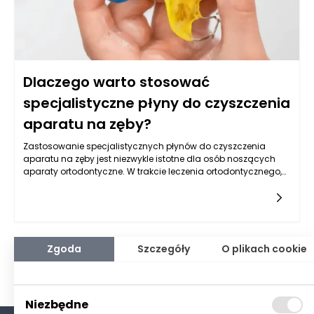
Dlaczego warto stosować
specjalistyczne płyny do czyszczenia
aparatu na zęby?
Zastosowanie specjalistycznych płynów do czyszczenia
aparatu na zęby jest niezwykle istotne dla osób noszących
aparaty ortodontyczne. W trakcie leczenia ortodontycznego,
aparaty, zarówno stałe, jak i ruchome, stają się siedliskiem
bakterii i resztek jedzenia, co może prowadzić do poważnych
problemów zdrowotnych, takich jak próchnica czy choroby
dziąseł. Płyny do czyszczenia, stworzone z myślą o potrzebach
pacjentów ortodontycznych, skutecznie usuwają osady, nie
uszkadzając przy tym delikatnych elementów aparatu. Dzięki
Zgoda
Szczegóły
O plikach cookie
temu zachowanie higieny jest o wiele prostsze, a ryzyko
wystąpienia nieprzyjemnych dolegliwości znacznie się
zmniejsza.
Niezbędne