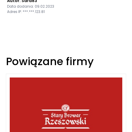
Autor: Sara83
Data dodania: 09.02.2023
Adres IP: ***.***.123.81
Powiązane firmy