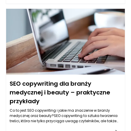
praktyce jednak nie każde wnętrze automatycznie zyskuje na
takim rozwiązaniu, dlatego meble na wymiar Bielsko-Biała
powinny być projektowane z uwzględnieniem proporcji
pomieszczenia, wysokości sufitu, ilości światła i rzeczywistych
potrzeb domowników. Wysoka zabudowa może dodać
wnętrzu elegancji, ale może też je optycznie obciążyć, jeśli
zostanie źle dobrana kolorystycznie lub konstrukcyjnie.
Najlepszy efekt powstaje wtedy, gdy funkcjonalność nie
dominuje nad estetyką, a każdy element ma swoje logiczne
uzasadnienie.
SEO copywriting dla branży
medycznej i beauty – praktyczne
przykłady
Co to jest SEO copywriting i jakie ma znaczenie w branży
medycznej oraz beauty?SEO copywriting to sztuka tworzenia
treści, która nie tylko przyciąga uwagę czytelników, ale także
jest optymalizowana pod kątem wyszukiwarek internetowych.