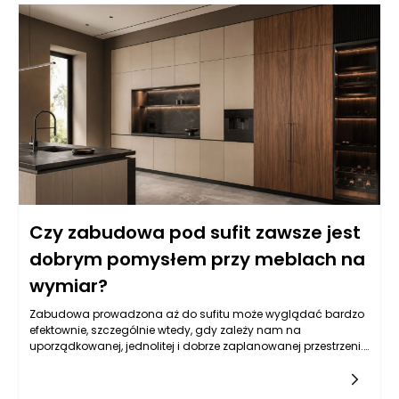
długoterminowych planów rozwojowych. Przemiana z lokalu
wynajmowanego na własny nie tylko daje pewność, że nie
zostaniemy wypchnięci na rynek, ale również pozwala na
lepsze zarządzanie przestrzenią, w której realizujemy nasze
cele biznesowe. Umożliwia to także większą elastyczność przy
dostosowywaniu układu pomieszczeń do zmieniających się
potrzeb firmy, co w dłuższej perspektywie może przyczynić się
do zwiększenia efektywności operacyjnej.
Czy zabudowa pod sufit zawsze jest
dobrym pomysłem przy meblach na
wymiar?
Zabudowa prowadzona aż do sufitu może wyglądać bardzo
efektownie, szczególnie wtedy, gdy zależy nam na
uporządkowanej, jednolitej i dobrze zaplanowanej przestrzeni.
Pozwala wykorzystać wysokość pomieszczenia, ukryć mniej
estetyczne elementy wyposażenia oraz ograniczyć
gromadzenie się kurzu na górnych powierzchniach szaf. W