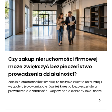
Czy zakup nieruchomości firmowej
może zwiększyć bezpieczeństwo
prowadzenia działalności?
Zakup nieruchomości firmowej to nie tylko kwestia lokalizacji i
wygody użytkowania, ale również kwestia bezpieczeństwa
prowadzenia działalności. Odpowiednio dobrany lokal może
stać się aktywem, które znacząco wzmocni stabilność
finansową firmy. Posiadanie własnej nieruchomości wiąże się
z brakiem czynszów oraz przewidywalnością stałych kosztów
eksploatacji, co jest niezwykle istotne w kontekście