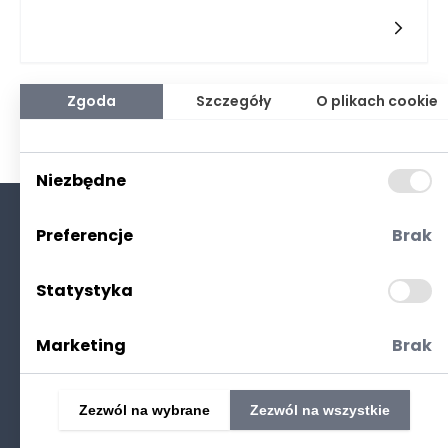
pozwalają na maksymalne wykorzystanie przestrzeni, co
może przyczynić się do lepszego zagospodarowania nawet
niewielkich metraży. Takie rozwiązanie może skutecznie
optycznie powiększyć pomieszczenie, zwłaszcza jeśli
zastosujemy jasne kolory i minimalistyczne formy. Gdy meble
sięgają sufitu, linie w aranżacji stają się bardziej spójne, co
Zgoda
Szczegóły
O plikach cookie
minimalizuje wizualne "złamania" przestrzeni. Odpowiednio
dobrana zabudowa podkreśla wysokość, co jest istotne w
przypadku niskich pokoi.
Niezbędne
Preferencje
Brak
O nas
Kontakt
Statystyka
Polityka prywatności
(RODO. Cookies)
Marketing
Brak
Zezwól na wybrane
Zezwól na wszystkie