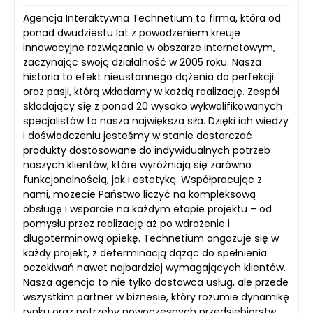
Agencja Interaktywna Technetium to firma, która od
ponad dwudziestu lat z powodzeniem kreuje
innowacyjne rozwiązania w obszarze internetowym,
zaczynając swoją działalność w 2005 roku. Nasza
historia to efekt nieustannego dążenia do perfekcji
oraz pasji, którą wkładamy w każdą realizację. Zespół
składający się z ponad 20 wysoko wykwalifikowanych
specjalistów to nasza największa siła. Dzięki ich wiedzy
i doświadczeniu jesteśmy w stanie dostarczać
produkty dostosowane do indywidualnych potrzeb
naszych klientów, które wyróżniają się zarówno
funkcjonalnością, jak i estetyką. Współpracując z
nami, możecie Państwo liczyć na kompleksową
obsługę i wsparcie na każdym etapie projektu – od
pomysłu przez realizację aż po wdrożenie i
długoterminową opiekę. Technetium angażuje się w
każdy projekt, z determinacją dążąc do spełnienia
oczekiwań nawet najbardziej wymagających klientów.
Nasza agencja to nie tylko dostawca usług, ale przede
wszystkim partner w biznesie, który rozumie dynamikę
rynku oraz potrzeby nowoczesnych przedsiębiorstw.