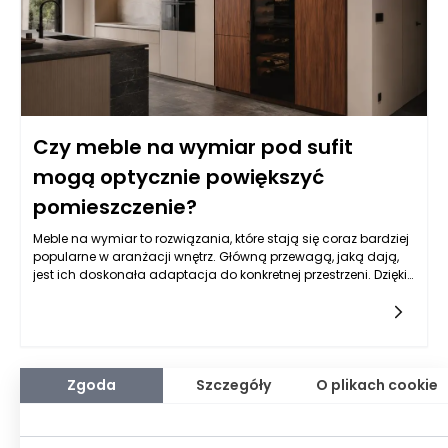
Czy meble na wymiar pod sufit
mogą optycznie powiększyć
pomieszczenie?
Meble na wymiar to rozwiązania, które stają się coraz bardziej
popularne w aranżacji wnętrz. Główną przewagą, jaką dają,
jest ich doskonała adaptacja do konkretnej przestrzeni. Dzięki
zastosowaniu mebli dostosowanych do wymiarów
pomieszczenia, można optymalnie wykorzystać każdy
centymetr powierzchni. W kontekście małych pomieszczeń
meble na wymiar Bielsko-Biała oferują wyjątkową możliwość
stworzenia ergonomicznych rozwiązań, które nie tylko
zaoszczędzą przestrzeń, ale również pozwolą na funkcjonalne
Zgoda
Szczegóły
O plikach cookie
zaaranżowanie wnętrza. Dobrze dobrane meble mogą również
wpływać na optyczne postrzeganie przestrzeni, co jest
kluczowe w przypadku niewielkich pokoi.