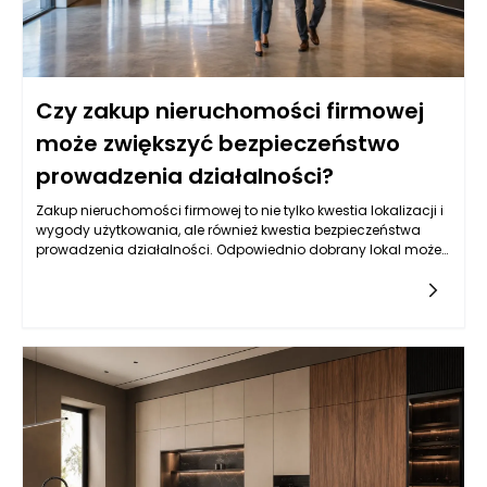
Czy zakup nieruchomości firmowej
może zwiększyć bezpieczeństwo
prowadzenia działalności?
Zakup nieruchomości firmowej to nie tylko kwestia lokalizacji i
wygody użytkowania, ale również kwestia bezpieczeństwa
prowadzenia działalności. Odpowiednio dobrany lokal może
stać się aktywem, które znacząco wzmocni stabilność
finansową firmy. Posiadanie własnej nieruchomości wiąże się
z brakiem czynszów oraz przewidywalnością stałych kosztów
eksploatacji, co jest niezwykle istotne w kontekście
długoterminowych planów rozwojowych. Przemiana z lokalu
wynajmowanego na własny nie tylko daje pewność, że nie
zostaniemy wypchnięci na rynek, ale również pozwala na
lepsze zarządzanie przestrzenią, w której realizujemy nasze
cele biznesowe. Umożliwia to także większą elastyczność przy
dostosowywaniu układu pomieszczeń do zmieniających się
potrzeb firmy, co w dłuższej perspektywie może przyczynić się
do zwiększenia efektywności operacyjnej.