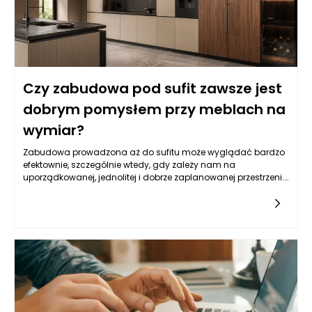
Czy zabudowa pod sufit zawsze jest
dobrym pomysłem przy meblach na
wymiar?
Zabudowa prowadzona aż do sufitu może wyglądać bardzo
efektownie, szczególnie wtedy, gdy zależy nam na
uporządkowanej, jednolitej i dobrze zaplanowanej przestrzeni.
Pozwala wykorzystać wysokość pomieszczenia, ukryć mniej
estetyczne elementy wyposażenia oraz ograniczyć
gromadzenie się kurzu na górnych powierzchniach szaf. W
praktyce jednak nie każde wnętrze automatycznie zyskuje na
takim rozwiązaniu, dlatego meble na wymiar Bielsko-Biała
powinny być projektowane z uwzględnieniem proporcji
pomieszczenia, wysokości sufitu, ilości światła i rzeczywistych
potrzeb domowników. Wysoka zabudowa może dodać
wnętrzu elegancji, ale może też je optycznie obciążyć, jeśli
zostanie źle dobrana kolorystycznie lub konstrukcyjnie.