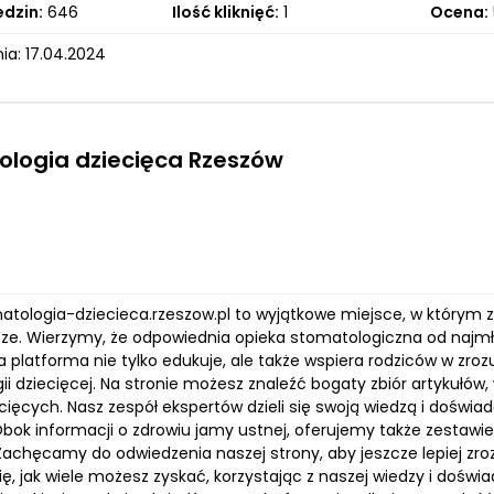
edzin:
646
Ilość kliknięć:
1
Ocena:
ia: 17.04.2024
logia dziecięca Rzeszów
matologia-dziecieca.rzeszow.pl to wyjątkowe miejsce, w którym 
sze. Wierzymy, że odpowiednia opieka stomatologiczna od najmł
a platforma nie tylko edukuje, ale także wspiera rodziców w zr
i dziecięcej. Na stronie możesz znaleźć bogaty zbiór artykułów,
cięcych. Nasz zespół ekspertów dzieli się swoją wiedzą i dośw
bok informacji o zdrowiu jamy ustnej, oferujemy także zestawie
 Zachęcamy do odwiedzenia naszej strony, aby jeszcze lepiej z
ię, jak wiele możesz zyskać, korzystając z naszej wiedzy i dośw