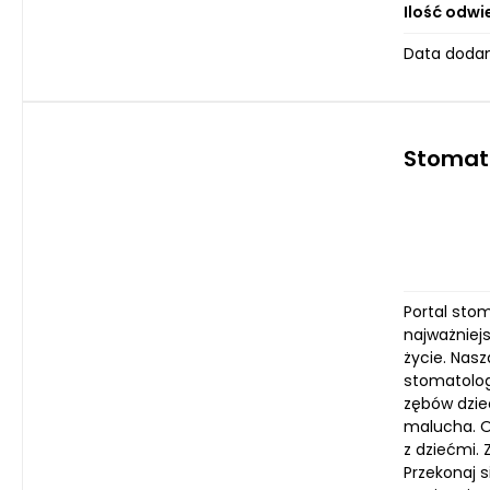
Ilość odwi
Data dodan
Stomato
Portal sto
najważniej
życie. Nasz
stomatologi
zębów dzie
malucha. O
z dziećmi.
Przekonaj s