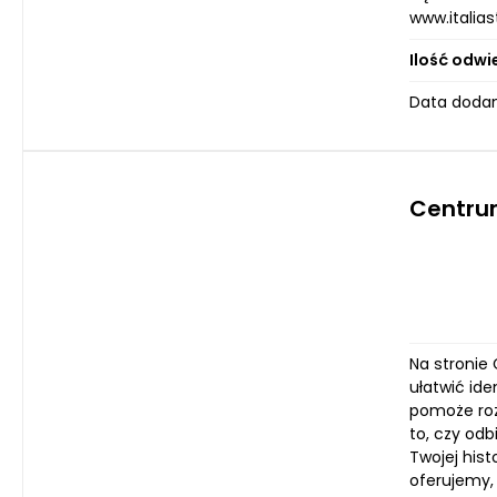
www.italias
Ilość odwi
Data dodan
Centru
Na stronie
ułatwić ide
pomoże roz
to, czy odb
Twojej hist
oferujemy,