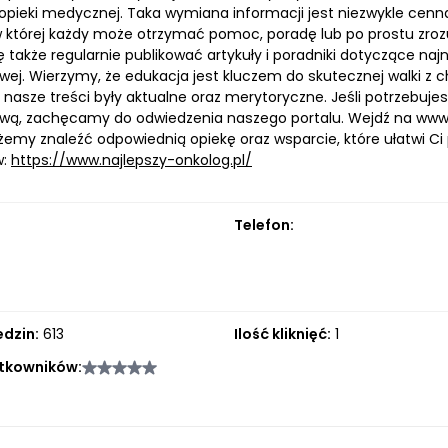
 opieki medycznej. Taka wymiana informacji jest niezwykle cen
w której każdy może otrzymać pomoc, poradę lub po prostu zroz
 także regularnie publikować artykuły i poradniki dotyczące na
ej. Wierzymy, że edukacja jest kluczem do skutecznej walki z
 nasze treści były aktualne oraz merytoryczne. Jeśli potrzebuje
ą, zachęcamy do odwiedzenia naszego portalu. Wejdź na www.na
y znaleźć odpowiednią opiekę oraz wsparcie, które ułatwi Ci pr
w:
https://www.najlepszy-onkolog.pl/
Telefon:
edzin:
613
Ilość kliknięć:
1
tkowników: