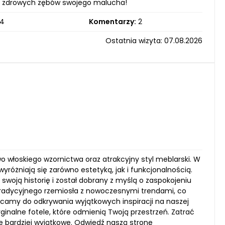
łość zdrowych zębów swojego malucha!
4
Komentarzy:
2
Ostatnia wizyta: 07.08.2026
two włoskiego wzornictwa oraz atrakcyjny styl meblarski. W
różniają się zarówno estetyką, jak i funkcjonalnością.
woją historię i został dobrany z myślą o zaspokojeniu
tradycyjnego rzemiosła z nowoczesnymi trendami, co
ęcamy do odkrywania wyjątkowych inspiracji na naszej
yginalne fotele, które odmienią Twoją przestrzeń. Zatrać
ze bardziej wyjątkowe. Odwiedź naszą stronę