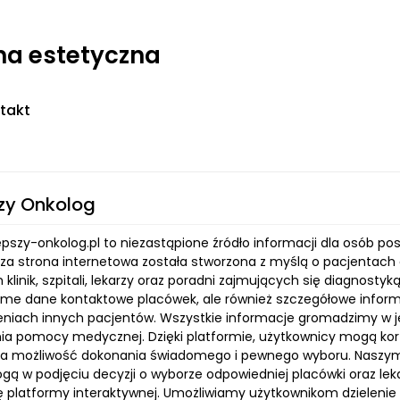
na estetyczna
takt
zy Onkolog
epszy-onkolog.pl to niezastąpione źródło informacji dla osób po
sza strona internetowa została stworzona z myślą o pacjentach 
 klinik, szpitali, lekarzy oraz poradni zajmujących się diagnost
same dane kontaktowe placówek, ale również szczegółowe inform
niach innych pacjentów. Wszystkie informacje gromadzimy w j
ia pomocy medycznej. Dzięki platformie, użytkownicy mogą korzy
a możliwość dokonania świadomego i pewnego wyboru. Naszym 
gą w podjęciu decyzji o wyborze odpowiedniej placówki oraz lek
lę platformy interaktywnej. Umożliwiamy użytkownikom dzielenie