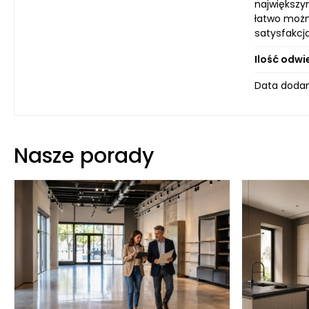
największy
łatwo możn
satysfakcj
Ilość odwi
Data dodan
Nasze porady