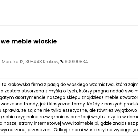
owe meble włoskie
 Marcika 12, 30-443 Kraków,
600100834
l to krakowska firma z pasją do włoskiego wzornictwa, która za
a została stworzona z myślą o tych, którzy pragną nadać swoim 
ogatym asortymencie naszego sklepu znajdziesz meble stworzone 
woczesne trendy, jak i klasyczne formy. Każdy z naszych produ
o sprawia, że są one nie tylko estetyczne, ale również wyjątkowo 
ią sobie oryginalne rozwiązania w aranżacji wnętrz, czy to w do
 naszej strony internetowej www.italmeble.pl, gdzie znajdziesz 
wymarzonej przestrzeni. Odkryj z nami włoski styl na wyciągnięci