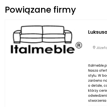
Powiązane firmy
Luksus
Józefa
Italmeble.p
Nasza ofert
stylu. W b
zarówno no
o detale, c
którzy cen
odwiedzenia
stworzenia 