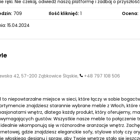
ie ręki. Nie czekaj, odwiedź naszą platformę i zadbaj o przysz
edzin:
709
Ilość kliknięć:
1
Ocena:
ia: 15.04.2024
yle
wska 42, 57-200 Ząbkowice Śląskie,
+48 797 108 506
.pl to niepowtarzalne miejsce w sieci, które łączy w sobie bogac
rtymencie znajdziesz starannie wybrane meble z Włoch, które wy
asjonatami wnętrz, dlatego każdy produkt, który oferujemy, ma s
j wymagających gustów. Wszystkie nasze meble to połączenie 
e idealnie wkomponują się w różnorodne aranżacje wnętrz. Zach
ernetowej, gdzie znajdziesz eleganckie sofy, stylowe stoły czy or
ie włoskiego designu i spraw, aby Twoje wnętrze stało się jeszc