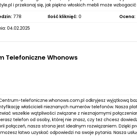
tyle.pl i przekonaj się, jak piękno włoskich mebli może wzbogacić
edzin:
778
Ilość kliknięć:
0
Ocena:
ia: 04.02.2025
m Telefoniczne Whonows
 Centrum-telefoniczne.whonows.com.pl odkryjesz wyjątkową baz
ntyfikację właścicieli nieznanych numerów telefonów. Nasza pla
wiać wszelkie wątpliwości związane z nieznajomymi połączeni
ierasz telefon od osoby, której nie znasz, czy też chcesz dowiedzi
orii połączeń, nasza strona jest idealnym rozwiązaniem. Dzięki 
 możesz łatwo uzyskać odpowiedzi na swoje pytania. Nasza usłu