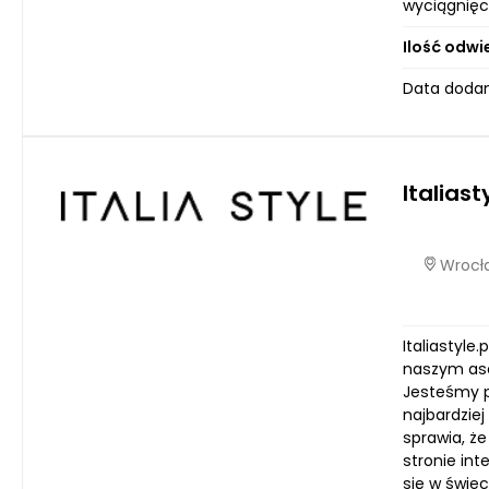
wyciągnięc
Ilość odwi
Data dodan
Italiast
Wrocła
Italiastyle
naszym aso
Jesteśmy p
najbardzie
sprawia, ż
stronie int
się w świec