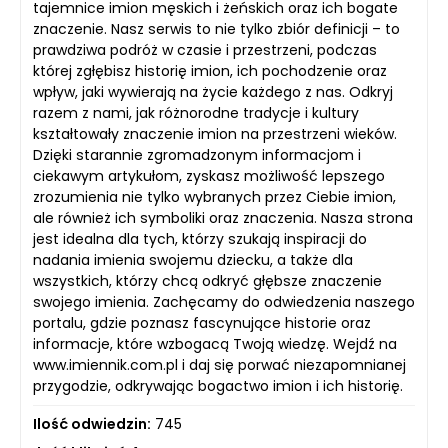
tajemnice imion męskich i żeńskich oraz ich bogate
znaczenie. Nasz serwis to nie tylko zbiór definicji – to
prawdziwa podróż w czasie i przestrzeni, podczas
której zgłębisz historię imion, ich pochodzenie oraz
wpływ, jaki wywierają na życie każdego z nas. Odkryj
razem z nami, jak różnorodne tradycje i kultury
kształtowały znaczenie imion na przestrzeni wieków.
Dzięki starannie zgromadzonym informacjom i
ciekawym artykułom, zyskasz możliwość lepszego
zrozumienia nie tylko wybranych przez Ciebie imion,
ale również ich symboliki oraz znaczenia. Nasza strona
jest idealna dla tych, którzy szukają inspiracji do
nadania imienia swojemu dziecku, a także dla
wszystkich, którzy chcą odkryć głębsze znaczenie
swojego imienia. Zachęcamy do odwiedzenia naszego
portalu, gdzie poznasz fascynujące historie oraz
informacje, które wzbogacą Twoją wiedzę. Wejdź na
www.imiennik.com.pl i daj się porwać niezapomnianej
przygodzie, odkrywając bogactwo imion i ich historię.
Ilość odwiedzin:
745