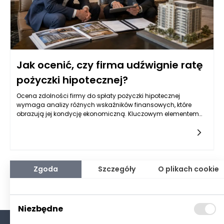
Jak ocenić, czy firma udźwignie ratę
pożyczki hipotecznej?
Ocena zdolności firmy do spłaty pożyczki hipotecznej
wymaga analizy różnych wskaźników finansowych, które
obrazują jej kondycję ekonomiczną. Kluczowym elementem
jest zrozumienie, jak dochody oraz wydatki wpływają na
możliwość regulowania długów. Analiza wskaźnika
rentowności czy płynności finansowej daje wgląd w zdolność
firmy do generowania zysków oraz efektywnego zarządzania
aktywami. Wskaźniki takie jak EBITDA (zysk przed odsetkami,
podatkami, deprecjacją i amortyzacją) mogą być
Zgoda
Szczegóły
O plikach cookie
szczególnie przydatne w ocenie, czy pożyczka hipoteczna dla
firm jest realnym obciążeniem, które można udźwignąć.
Dobrze zbilansowana struktura kosztów i przychodów jest
niezbędna do oceny, kto ma większe szanse na powodzenie w
Niezbędne
spłacie pożyczek. Właściwa analiza tych wskaźników
pozwala na oszacowanie, jak firma poradzi sobie w różnych