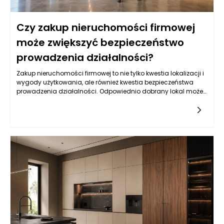
Czy zakup nieruchomości firmowej
może zwiększyć bezpieczeństwo
prowadzenia działalności?
Zakup nieruchomości firmowej to nie tylko kwestia lokalizacji i
wygody użytkowania, ale również kwestia bezpieczeństwa
prowadzenia działalności. Odpowiednio dobrany lokal może
stać się aktywem, które znacząco wzmocni stabilność
finansową firmy. Posiadanie własnej nieruchomości wiąże się
z brakiem czynszów oraz przewidywalnością stałych kosztów
eksploatacji, co jest niezwykle istotne w kontekście
długoterminowych planów rozwojowych. Przemiana z lokalu
wynajmowanego na własny nie tylko daje pewność, że nie
zostaniemy wypchnięci na rynek, ale również pozwala na
lepsze zarządzanie przestrzenią, w której realizujemy nasze
cele biznesowe. Umożliwia to także większą elastyczność przy
dostosowywaniu układu pomieszczeń do zmieniających się
potrzeb firmy, co w dłuższej perspektywie może przyczynić się
do zwiększenia efektywności operacyjnej.